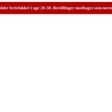
der ferielukket i uge 28-30. Bestillinger modtages som norma