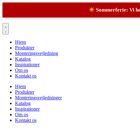
Sommerferie: Vi hol
Videre
til
indhold
Hjem
Produkter
Monteringsvejledning
Katalog
Inspirationer
Om os
Kontakt os
Hjem
Produkter
Monteringsvejledninger
Katalog
Inspirationer
Om os
Kontakt os