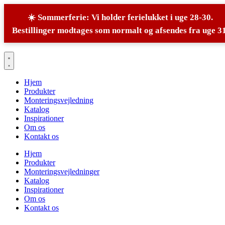
☀️ Sommerferie: Vi holder ferielukket i uge 28-30.
Bestillinger modtages som normalt og afsendes fra uge 31
Videre
til
indhold
Hjem
Produkter
Monteringsvejledning
Katalog
Inspirationer
Om os
Kontakt os
Hjem
Produkter
Monteringsvejledninger
Katalog
Inspirationer
Om os
Kontakt os