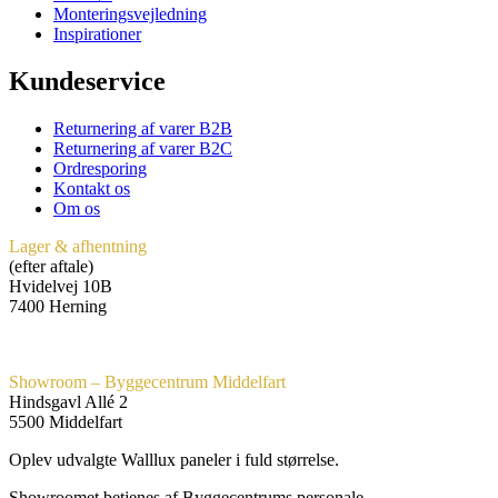
Monteringsvejledning
Inspirationer
Kundeservice
Returnering af varer B2B
Returnering af varer B2C
Ordresporing
Kontakt os
Om os
Lager & afhentning
(efter aftale)
Hvidelvej 10B
7400 Herning
Showroom – Byggecentrum Middelfart
Hindsgavl Allé 2
5500 Middelfart
Oplev udvalgte Walllux paneler i fuld størrelse.
Showroomet betjenes af Byggecentrums personale.