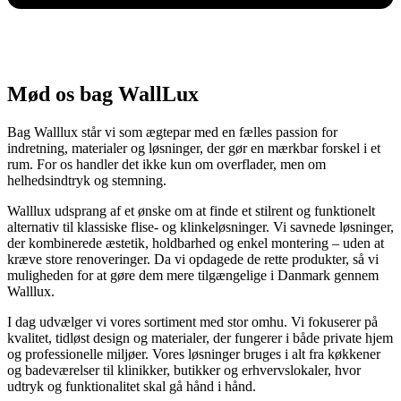
Mød os bag WallLux
Bag Walllux står vi som ægtepar med en fælles passion for
indretning, materialer og løsninger, der gør en mærkbar forskel i et
rum. For os handler det ikke kun om overflader, men om
helhedsindtryk og stemning.
Walllux udsprang af et ønske om at finde et stilrent og funktionelt
alternativ til klassiske flise- og klinkeløsninger. Vi savnede løsninger,
der kombinerede æstetik, holdbarhed og enkel montering – uden at
kræve store renoveringer. Da vi opdagede de rette produkter, så vi
muligheden for at gøre dem mere tilgængelige i Danmark gennem
Walllux.
I dag udvælger vi vores sortiment med stor omhu. Vi fokuserer på
kvalitet, tidløst design og materialer, der fungerer i både private hjem
og professionelle miljøer. Vores løsninger bruges i alt fra køkkener
og badeværelser til klinikker, butikker og erhvervslokaler, hvor
udtryk og funktionalitet skal gå hånd i hånd.